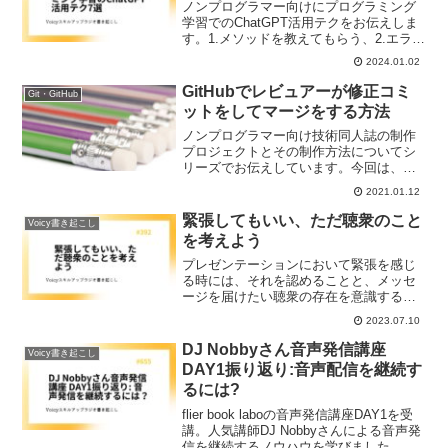
ノンプログラマー向けにプログラミング
学習でのChatGPT活用テクをお伝えしま
す。1.メソッドを教えてもらう、2.エラー
の解説をしてもらう、3.コメントを追加
2024.01.02
してもらう、4.1行ずつ解説してもらう、
5.違う書き方を教えてもらう、6.問題を作
GitHubでレビュアーが修正コミ
Git・GitHub
ってもらう、7.コードをレビューしても
ットをしてマージをする方法
らう これはぜひ保存版にして学習効率
をあげてください。
ノンプログラマー向け技術同人誌の制作
プロジェクトとその制作方法についてシ
リーズでお伝えしています。今回は、
GitHubでレビュアーが修正コミットをし
2021.01.12
てマージをする方法を紹介します。
緊張してもいい、ただ聴衆のこと
Voicy書き起こし
を考えよう
プレゼンテーションにおいて緊張を感じ
る時には、それを認めることと、メッセ
ージを届けたい聴衆の存在を意識するこ
とが大切です。これらの視点を持つこと
2023.07.10
で、プレゼンする時に役立ちます。
DJ Nobbyさん音声発信講座
Voicy書き起こし
DAY1振り返り:音声配信を継続す
るには?
flier book laboの音声発信講座DAY1を受
講。人気講師DJ Nobbyさんによる音声発
信を継続するノウハウを学びました。課