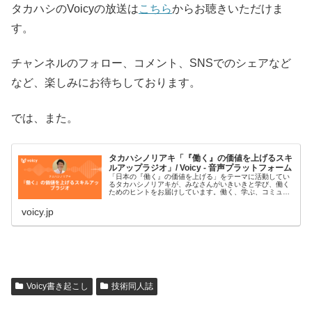
タカハシのVoicyの放送は
こちら
からお聴きいただけま
す。
チャンネルのフォロー、コメント、SNSでのシェアなど
など、楽しみにお待ちしております。
では、また。
タカハシノリアキ「『働く』の価値を上げるスキ
ルアップラジオ」/ Voicy - 音声プラットフォーム
「日本の『働く』の価値を上げる」をテーマに活動してい
るタカハシノリアキが、みなさんがいきいきと学び、働く
ためのヒントをお届けしています。働く、学ぶ、コミュニ
ティ、AI、プログラミング、デジタルなどがキーワードで
す。#スキルアップラジオ■プ…
voicy.jp
Voicy書き起こし
技術同人誌