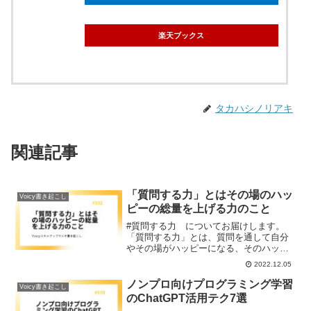
楽天ブックス
タカハシノリアキ
関連記事
「質問する力」とはその場のハッ
Voicy書き起こし
ピーの総量を上げる力のこと
#質問する力 についてお届けします。
「質問する力」とは、質問を通して自分
やその場がハッピーになる、そのハッピ
ーの総量を上げることだと定義できま
2022.12.05
す。総じて苦手な方が多いので、まずは
質問の内容はあまり気にせず、質問する
ノンプロ向けプログラミング学習
Voicy書き起こし
打席に立つ回数を増やすことが大切で
のChatGPT活用テク7選
す。