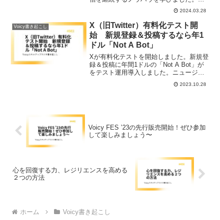
題の対処方法を振り返ります。
2024.03.28
X（旧Twitter）有料化テスト開
Voicy書き起こし
始 新規登録＆投稿するなら年1
ドル「Not A Bot」
Xが有料化テストを開始しました。新規登
録＆投稿に年間1ドルの「Not A Bot」が
をテスト運用導入しました。ニュージー
ランドとフィリピンでテスト中で、スパ
2023.10.28
ムボット対策を強化。詳細をご覧くださ
い。
Voicy FES ’23の先行販売開始！ぜひ参加
して楽しみましょう〜
心を回復する力、レジリエンスを高める
２つの方法
ホーム
Voicy書き起こし