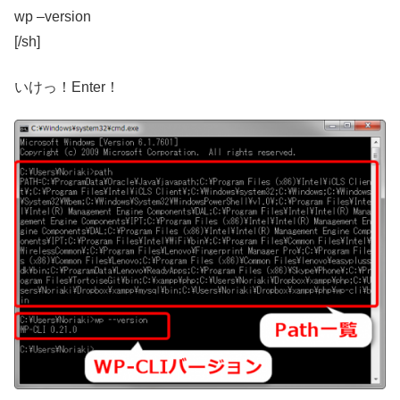
wp –version
[/sh]
いけっ！Enter！