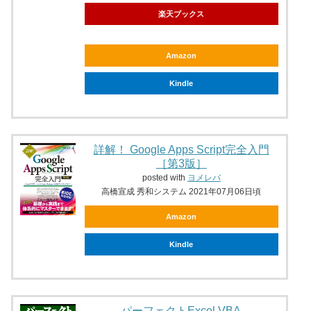
楽天ブックス
Amazon
Kindle
詳解！ Google Apps Script完全入門
［第3版］
posted with
ヨメレバ
高橋宣成 秀和システム 2021年07月06日頃
Amazon
Kindle
パーフェクトExcel VBA