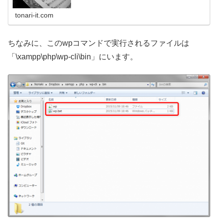
てお伝えします。
tonari-it.com
ちなみに、このwpコマンドで実行されるファイルは
「\xampp\php\wp-cli\bin」にいます。