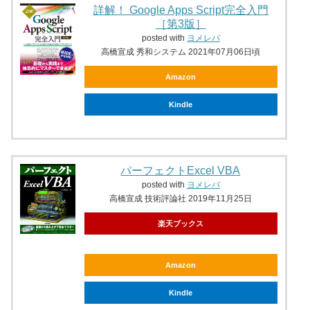
詳解！ Google Apps Script完全入門
［第3版］
posted with
ヨメレバ
高橋宣成 秀和システム 2021年07月06日頃
Amazon
Kindle
パーフェクトExcel VBA
posted with
ヨメレバ
高橋宣成 技術評論社 2019年11月25日
楽天ブックス
Amazon
Kindle