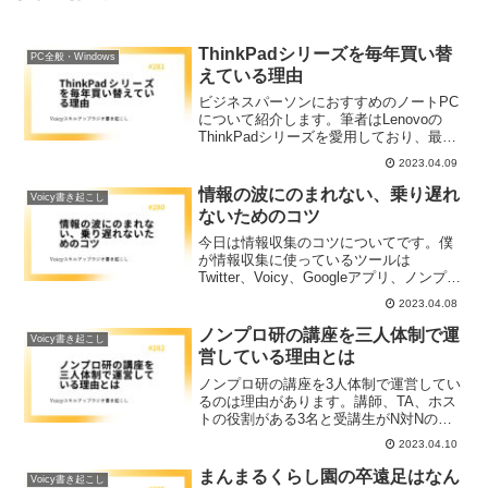
ThinkPadシリーズを毎年買い替
PC全般・Windows
えている理由
ビジネスパーソンにおすすめのノートPC
について紹介します。筆者はLenovoの
ThinkPadシリーズを愛用しており、最新
の高性能モデルを一年に一度購入する基
2023.04.09
本スタンスを取っています。PCの寿命は
4年と定められていますが、新しいものに
情報の波にのまれない、乗り遅れ
Voicy書き起こし
買い替えることで、生産性向上に繋がる
ないためのコツ
ことが明らかになっています。ThinkPad
のX1 Carbonシリーズは、軽量でバッテリ
今日は情報収集のコツについてです。僕
ーの持ちも良く、打鍵感も素晴らしく、
が情報収集に使っているツールは
おすすめです。
Twitter、Voicy、Googleアプリ、ノンプロ
研Slackなどです。NewsPickも今検討し
2023.04.08
ています。ツールをうまく使って、情報
の波におぼれずにうまく情報をキャッチ
ノンプロ研の講座を三人体制で運
Voicy書き起こし
していく工夫が大切になってきていま
営している理由とは
す。
ノンプロ研の講座を3人体制で運営してい
るのは理由があります。講師、TA、ホス
トの役割がある3名と受講生がN対Nの形
でかかわることで、活発な学習共同体を
2023.04.10
作るためです。講師が一方的に話すとい
った1対Nの構造をなくして、受講生の学
まんまるくらし園の卒遠足はなん
Voicy書き起こし