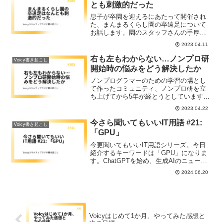
習効果をあげる目的があります。
とも刺激的だった
息子が卒園を迎えるにあたって開催され
た、まんまるくらし園の卒遠足について
お話します。園のスタッフさんの手厚い
サポートもありつつ、子ども達が自分た
2023.04.11
ちで考えて決めるという学びの機会にも
なったイベントです。糸島市に移住した
右も左もわからない…ノンプロ研
Voicy書き起こし
からこそできた体験についてお伝えしま
開始時の悩みをどう解決したか
す。
ノンプログラマーのための学習の場とし
て作ったコミュニティ、ノンプロ研を立
ち上げてから5年が経とうとしています。
これまでを振り返って、コミュニティを
2023.04.22
立ち上げるところから運営を続けていく
中で注意しておいて良かったことについ
今さら聞いてもいいIT用語 #21:
Voicy書き起こし
てお伝えします。
「GPU」
今更聞いてもいいIT用語シリーズ。今日
紹介するキーワードは「GPU」になりま
す。ChatGPTを始め、生成AIのニュー
ス、あちこちで見かけますが、それと共
2024.06.20
にちょくちょく見かけるようになった
GPUという単語。今日はこのIT用語につ
いて解説をしていきます。CPUと何が違
うのか、また、GPUで一躍脚光を浴びて
いるNVIDIAという企業についても触れて
Voicyはじめて1か月、やってみた感想と
いきたいと思います。