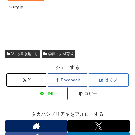
ティ、AI、プログラミング、デジタルなどがキーワードで
す。#スキルアップラジオ■プ…
voicy.jp
Voicy書き起こし
学習・人材育成
シェアする
X
Facebook
はてブ
LINE
コピー
タカハシノリアキをフォローする