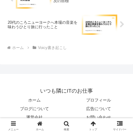
次の目標
20代のころニューヨークへ本場の音楽を
味わうひとり旅に行ったこと
ホーム
Voicy書き起こし
いつも隣にITのお仕事
ホーム
プロフィール
ブログについて
広告について
運営会社
お問い合わせ
Copyright © 2015-2026 いつも隣にITのお仕事 All Rights Reserved.
メニュー
ホーム
検索
トップ
サイドバー