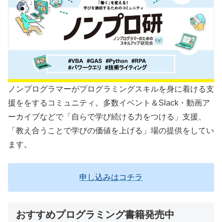
ノンプログラマーがプログラミングスキルを身に着ける支
援ををするコミュニティ。多数イベント＆Slack・動画ア
ーカイブなどで「自らで学び続ける力をつける」支援、
「教え合うことで学びの価値を上げる」場の提供をしてい
ます。
申し込みはコチラ
おすすめプログラミング書籍発売中