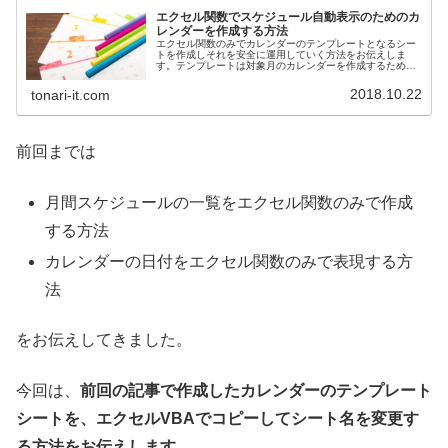
エクセル関数でスケジュール自動表示のためのカ
レンダーを作成する方法
エクセル関数のみでカレンダーのテンプレートとなるシー
トを作成しそれを安全に運用していく方法をお伝えしま
す。テンプレートは対象月のカレンダーを作成するために
必要なシートで、スケジュール自動作成を行うための前準
備です。
2018.10.22
tonari-it.com
前回までは
月間スケジュールの一覧をエクセル関数のみで作成
する方法
カレンダーの日付をエクセル関数のみで表現する方
法
をお伝えしてきました。
今回は、
前回の記事で作成したカレンダーのテンプレート
シートを、エクセルVBAでコピーしてシート名を変更す
る方法をお伝えします。