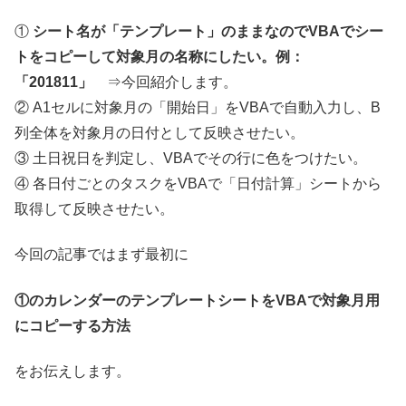
①
シート名が「テンプレート」のままなのでVBAでシー
トをコピーして対象月の名称にしたい。例：
「201811」
⇒今回紹介します。
② A1セルに対象月の「開始日」をVBAで自動入力し、B
列全体を対象月の日付として反映させたい。
③ 土日祝日を判定し、VBAでその行に色をつけたい。
④ 各日付ごとのタスクをVBAで「日付計算」シートから
取得して反映させたい。
今回の記事ではまず最初に
①のカレンダーのテンプレートシートをVBAで対象月用
にコピーする方法
をお伝えします。