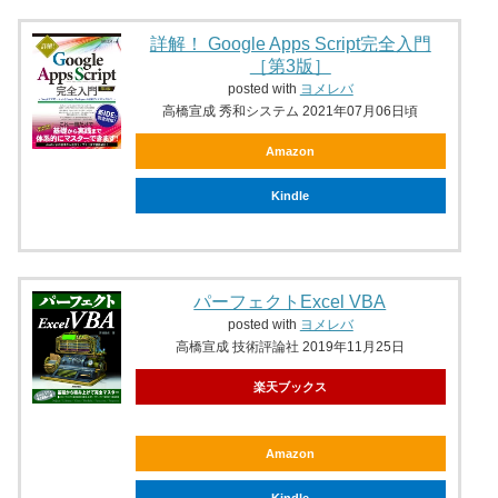
詳解！ Google Apps Script完全入門
［第3版］
posted with
ヨメレバ
高橋宣成 秀和システム 2021年07月06日頃
Amazon
Kindle
パーフェクトExcel VBA
posted with
ヨメレバ
高橋宣成 技術評論社 2019年11月25日
楽天ブックス
Amazon