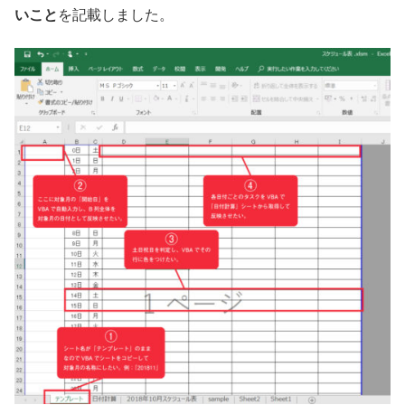
いこと
を記載しました。