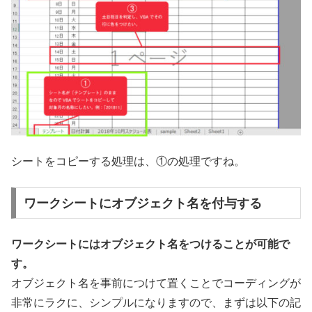
シートをコピーする処理は、①の処理ですね。
ワークシートにオブジェクト名を付与する
ワークシートにはオブジェクト名をつけることが可能で
す。
オブジェクト名を事前につけて置くことでコーディングが
非常にラクに、シンプルになりますので、まずは以下の記