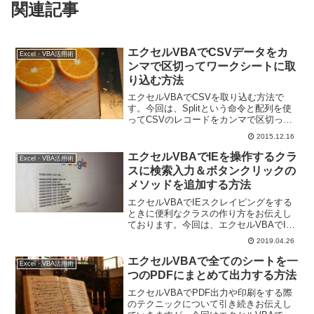
関連記事
エクセルVBAでCSVデータをカ
Excel・VBA活用術
ンマで区切ってワークシートに取
り込む方法
エクセルVBAでCSVを取り込む方法で
す。今回は、Splitという命令と配列を使
ってCSVのレコードをカンマで区切って
ワークシートに転記をしていく方法につ
2015.12.16
いて解説をしていきます。
エクセルVBAでIEを操作するクラ
Excel・VBA活用術
スに検索入力＆ボタンクリックの
メソッドを追加する方法
エクセルVBAでIEスクレイピングをする
ときに便利なクラスの作り方をお伝えし
ております。今回は、エクセルVBAでIE
を操作するクラスに検索窓の入力＆ボタ
2019.04.26
ンクリックのメソッドを追加する方法を
お伝えします。
エクセルVBAで全てのシートを一
Excel・VBA活用術
つのPDFにまとめて出力する方法
エクセルVBAでPDF出力や印刷をする際
のテクニックについて引き続きお伝えし