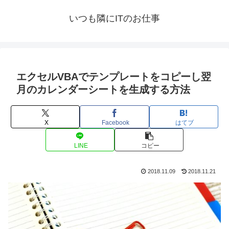
いつも隣にITのお仕事
エクセルVBAでテンプレートをコピーし翌
月のカレンダーシートを生成する方法
X
Facebook
はてブ
LINE
コピー
2018.11.09
2018.11.21