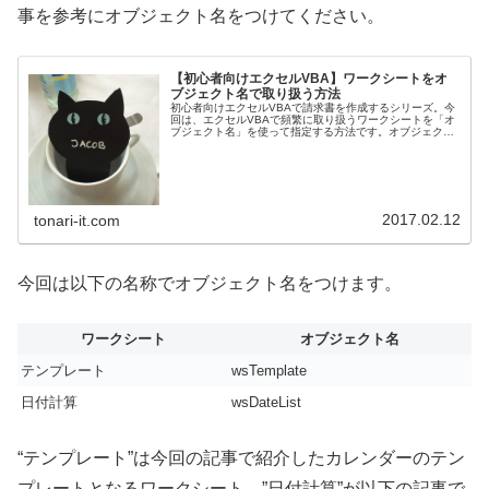
事を参考にオブジェクト名をつけてください。
【初心者向けエクセルVBA】ワークシートをオ
ブジェクト名で取り扱う方法
初心者向けエクセルVBAで請求書を作成するシリーズ。今
回は、エクセルVBAで頻繁に取り扱うワークシートを「オ
ブジェクト名」を使って指定する方法です。オブジェクト
名とは何か、またその編集方法もお伝えします。
2017.02.12
tonari-it.com
今回は以下の名称でオブジェクト名をつけます。
ワークシート
オブジェクト名
テンプレート
wsTemplate
日付計算
wsDateList
“テンプレート”は今回の記事で紹介したカレンダーのテン
プレートとなるワークシート、”日付計算”が以下の記事で