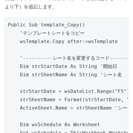
より下）を追記します。
Public Sub template_Copy()

    'テンプレートシートをコピー

    wsTemplate.Copy after:=wsTemplate

    '----------シート名を変更するコード---------
    Dim strStartDate As String '開始日

    Dim strSheetName As String 'シート名

    strStartDate = wsDateList.Range(
    strSheetName = Format(strStartDate
    ActiveSheet.Name = strSheetName 'シ
    Dim wsSchedule As Worksheet

    Set wsSchedule = ThisWorkbook.Wor