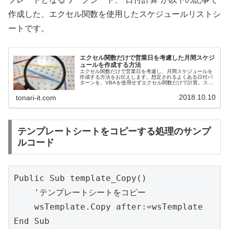
作成した、エクセル関数を使用したスケジュールリストシ
ートです。
エクセル関数だけで営業日を考慮した月間スケジ
ュールを作成する方法
エクセル関数だけで営業日を考慮し、月間スケジュールを
作成する方法をお伝えします。想定されるよくある日付パ
ターンを、VBAを使用せずエクセル関数だけで計算。スケ
ジュールリストを自動で作成します。
2018.10.10
tonari-it.com
テンプレートシートをコピーする処理のサンプ
ルコード
Public Sub template_Copy()

    'テンプレートシートをコピー

    wsTemplate.Copy after:=wsTemplate
