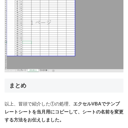
まとめ
以上、冒頭で紹介した①の処理、
エクセルVBAでテンプ
レートシートを当月用にコピーして、シートの名前を変更
する方法をお伝えしました。