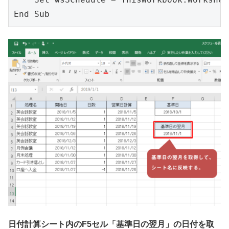
日付計算シート内のF5セル「基準日の翌月」の日付を取