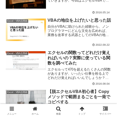
ていきますが、今回はエクセルVBAで全
てのシートをまとめてプレビューまたは
PDF出力をする方法についてお伝えしま
す。
2016.05.14
VBAの地位を上げたいと思った話
Excel・VBA活用術
自分がVBAに助けられた経験から、ノン
プログラマーにどんな文化を広めれば、
業務を改革する武器としてのVBAの地位
を上げられるかについて考察していま
す。
2022.09.22
エクセルの関数ってどれだけ覚え
Excel・VBA活用術
ればいいの？実際に使っている関
数を調べてみた
エクセルって470を超えるたくさんの関数
がありますが、いったい仕事を粉る上で
どれだけ覚えればいいんでしょうか？と
いうことで、実際に私がエクセルでどれ
2016.08.04
だけの種類の関数を使っているのか調べ
てみました。
【脱エクセルVBA初心者】Copy
Excel・VBA活用術
メソッドで範囲まるごとを一発で
コピペする
脱エクセルVBA初心者向け、請求書を自
動で作る際の様々なテクニックについて
メニュー
ホーム
検索
トップ
サイドバー
の連載です。。今回は、範囲単位でまる