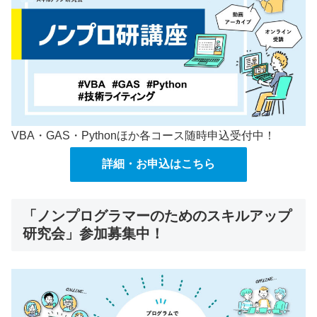
VBA・GAS・Pythonほか各コース随時申込受付中！
詳細・お申込はこちら
「ノンプログラマーのためのスキルアップ
研究会」参加募集中！