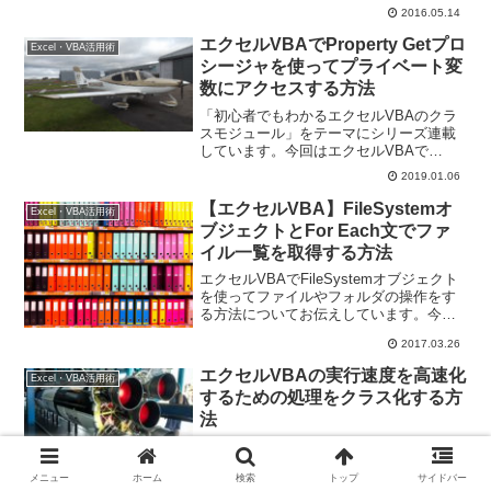
す。
2016.05.14
エクセルVBAでProperty Getプロ
Excel・VBA活用術
シージャを使ってプライベート変
数にアクセスする方法
「初心者でもわかるエクセルVBAのクラ
スモジュール」をテーマにシリーズ連載
しています。今回はエクセルVBAで
Propety Getプロシージャを使ってプライ
2019.01.06
ベート変数にアクセスする方法をお伝え
します。
【エクセルVBA】FileSystemオ
Excel・VBA活用術
ブジェクトとFor Each文でファ
イル一覧を取得する方法
エクセルVBAでFileSystemオブジェクト
を使ってファイルやフォルダの操作をす
る方法についてお伝えしています。今回
は、FilesコレクションとそのFor Each文
2017.03.26
を使ってファイル一覧を出力する方法で
す。
エクセルVBAの実行速度を高速化
Excel・VBA活用術
するための処理をクラス化する方
法
作成したプロシージャの中に「高速化」
をするためのルーチンを入れることがよ
メニュー
ホーム
検索
トップ
サイドバー
くありますが、「使い回し」できちゃっ