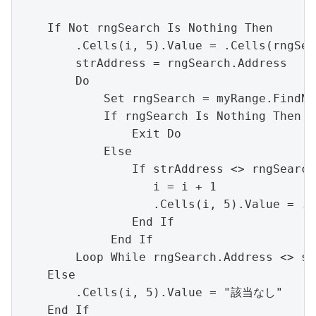
    If Not rngSearch Is Nothing Then

        .Cells(i, 5).Value = .Cells(rngSea
        strAddress = rngSearch.Address

        Do

            Set rngSearch = myRange.FindNe
            If rngSearch Is Nothing Then

                Exit Do

            Else

                If strAddress <> rngSearch
                   i = i + 1

                   .Cells(i, 5).Value = .C
                End If

             End If

        Loop While rngSearch.Address <> st
    Else

        .Cells(i, 5).Value = "該当なし"

    End If
