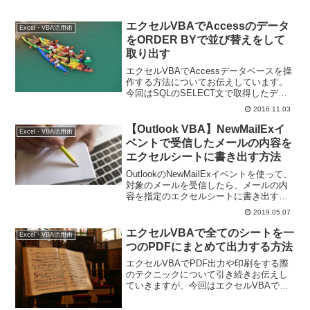
エクセルVBAでAccessのデータ
Excel・VBA活用術
をORDER BYで並び替えをして
取り出す
エクセルVBAでAccessデータベースを操
作する方法についてお伝えしています。
今回はSQLのSELECT文で取得したデー
タの順番についての検証、並び替えて取
2016.11.03
得するORDER BY句の使い方についてで
す。
【Outlook VBA】NewMailExイ
Excel・VBA活用術
ベントで受信したメールの内容を
エクセルシートに書き出す方法
OutlookのNewMailExイベントを使って、
対象のメールを受信したら、メールの内
容を指定のエクセルシートに書き出す、
という方法をご紹介しています。日々の
2019.05.07
メールの内容を控えておく必要があった
りする場合に、自動的にメールの内容を
エクセルVBAで全てのシートを一
Excel・VBA活用術
エクセルシートに書き出しておいてくれ
つのPDFにまとめて出力する方法
るので便利ですよ。
エクセルVBAでPDF出力や印刷をする際
のテクニックについて引き続きお伝えし
ていきますが、今回はエクセルVBAで全
てのシートをまとめてプレビューまたは
PDF出力をする方法についてお伝えしま