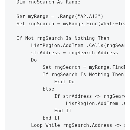
   Dim rngSearch As Range

   Set myRange = .Range("A2:A13")

   Set rngSearch = myRange.Find(What:=Text
   If Not rngSearch Is Nothing Then

        ListRegion.AddItem .Cells(rngSearc
        strAddress = rngSearch.Address

        Do

            Set rngSearch = myRange.FindNe
            If rngSearch Is Nothing Then

                Exit Do

            Else

                If strAddress <> rngSearch
                    ListRegion.AddItem .Ce
                End If

            End If

        Loop While rngSearch.Address <> st