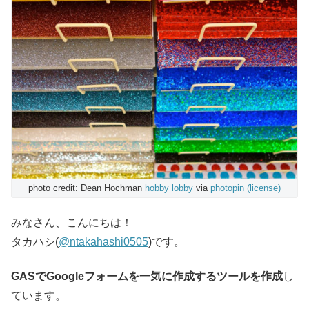
photo credit: Dean Hochman
hobby lobby
via
photopin
(license)
みなさん、こんにちは！
タカハシ(
@ntakahashi0505
)です。
GASでGoogleフォームを一気に作成するツールを作成
し
ています。