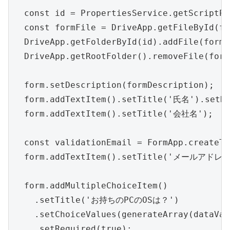
  const id = PropertiesService.getScriptPr
  const formFile = DriveApp.getFileById(fo
  DriveApp.getFolderById(id).addFile(formF
  DriveApp.getRootFolder().removeFile(form
  form.setDescription(formDescription);

  form.addTextItem().setTitle('氏名').setRe
  form.addTextItem().setTitle('会社名');

  const validationEmail = FormApp.createTe
  form.addTextItem().setTitle('メールアドレス')
  form.addMultipleChoiceItem()

    .setTitle('お持ちのPCのOSは？')

    .setChoiceValues(generateArray(dataVal
    .setRequired(true);
