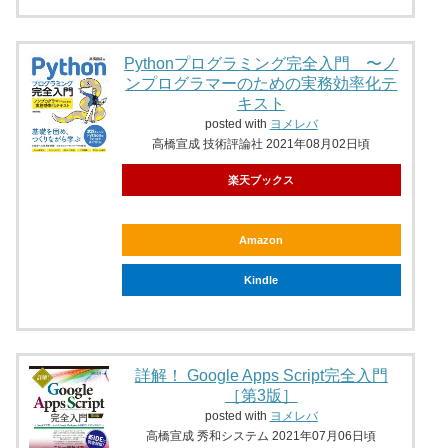
Pythonプログラミング完全入門 〜ノ
ンプログラマーのための実務効率化テ
キスト
posted with
ヨメレバ
高橋宣成 技術評論社 2021年08月02日頃
楽天ブックス
Amazon
Kindle
詳解！ Google Apps Script完全入門
［第3版］
posted with
ヨメレバ
高橋宣成 秀和システム 2021年07月06日頃