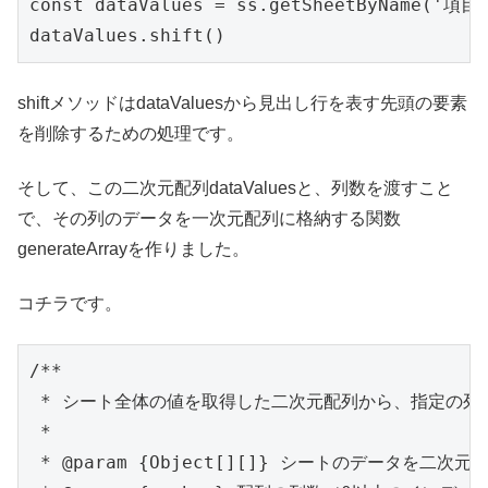
const dataValues = ss.getSheetByName('項目
shiftメソッドはdataValuesから見出し行を表す先頭の要素
を削除するための処理です。
そして、この二次元配列dataValuesと、列数を渡すこと
で、その列のデータを一次元配列に格納する関数
generateArrayを作りました。
コチラです。
/**

 * シート全体の値を取得した二次元配列から、指定の列
 *

 * @param {Object[][]} シートのデータを二次元