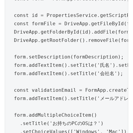
  const id = PropertiesService.getScriptPr
  const formFile = DriveApp.getFileById(fo
  DriveApp.getFolderById(id).addFile(formF
  DriveApp.getRootFolder().removeFile(form
  form.setDescription(formDescription);

  form.addTextItem().setTitle('氏名').setRe
  form.addTextItem().setTitle('会社名');

  const validationEmail = FormApp.createTe
  form.addTextItem().setTitle('メールアドレス')
  form.addMultipleChoiceItem()

    .setTitle('お持ちのPCのOSは？')

    .setChoiceValues(['Windows', 'Mac'])
