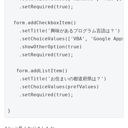
    .setRequired(true);

  form.addCheckboxItem()

    .setTitle('興味があるプログラム言語は？')

    .setChoiceValues(['VBA', 'Google Apps 
    .showOtherOption(true)

    .setRequired(true);

   form.addListItem()

    .setTitle('お住まいの都道府県は？')

    .setChoiceValues(prefValues)

    .setRequired(true);
