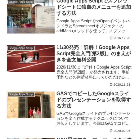
Google Apps Scriptでスプレッ
Google Apps Script
ドシートに独自のメニューを追加
する方法
Google Apps ScriptでonOpenイベントハ
ンドラとSpreadsheetオブジェクトの
addMenuメソッドを使って、スプレッド
シートに独自のメニューを追加する方法
2016.12.20
をお伝えします。
11/30発売「詳解！Google Apps
Google Apps Script
Script完全入門[第2版]」のまえが
きを全文無料公開
2020/11/30に「詳解！Google Apps Script
完全入門[第2版]」が発売されます。事前
予約などの判断材料にしていただけるよ
うに、本記事で本書のまえがき全文を掲
2020.11.23
載させていただきます。
GASでコピーしたGoogleスライ
Google Apps Script
ドのプレゼンテーションを取得す
る方法
GASでGoogleスライドのプレゼンテーシ
ョンを楽々作成するテクニックについて
お伝えしています。今回はGASでコピー
したGoogleスライドのプレゼンテーショ
2020.02.05
ンを取得する方法をお伝えします。