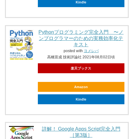
Kindle
Pythonプログラミング完全入門 〜ノ
ンプログラマーのための実務効率化テ
キスト
posted with
ヨメレバ
高橋宣成 技術評論社 2021年08月02日頃
楽天ブックス
Amazon
Kindle
詳解！ Google Apps Script完全入門
［第3版］