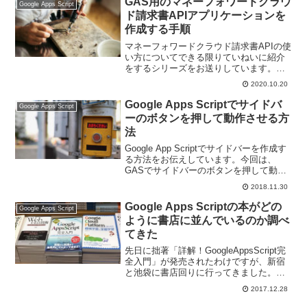
GAS用のマネーフォワードクラウ
Google Apps Script
ド請求書APIアプリケーションを
作成する手順
マネーフォワードクラウド請求書APIの使
い方についてできる限りていねいに紹介
をするシリーズをお送りしています。今
回は、GAS用のマネーフォワードクラウ
2020.10.20
ド請求書APIアプリケーションを作成する
手順をお伝えします。
Google Apps Scriptでサイドバ
Google Apps Script
ーのボタンを押して動作させる方
法
Google App Scriptでサイドバーを作成す
る方法をお伝えしています。今回は、
GASでサイドバーのボタンを押して動作
させる方法です。onclick属性を使ってク
2018.11.30
リックイベントのハンドラを仕込みま
す。
Google Apps Scriptの本がどの
Google Apps Script
ように書店に並んでいるのか調べ
てきた
先日に拙著「詳解！GoogleAppsScript完
全入門」が発売されたわけですが、新宿
と池袋に書店回りに行ってきました。
GAS本はそもそも書店に並ぶのか、どの
2017.12.28
棚に並ぶのかを調べましたのでご覧くだ
さい。