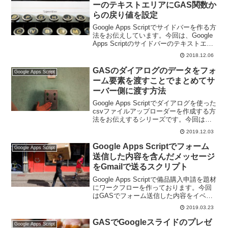
ーのテキストエリアにGAS関数か
らの戻り値を設定
Google Apps Scriptでサイドバーを作る方
法をお伝えしています。今回は、Google
Apps Scriptのサイドバーのテキストエリ
アにGAS関数から受け取った値を反映さ
2018.12.06
せる方法です。
GASのダイアログのデータをフォ
Google Apps Script
ーム要素を渡すことでまとめてサ
ーバー側に渡す方法
Google Apps Scriptでダイアログを使った
csvファイルアップローダーを作成する方
法をお伝えするシリーズです。今回は、
GASのダイアログのデータをフォーム要
2019.12.03
素を渡すことでまとめてサーバー側に渡
す方法です。
Google Apps Scriptでフォーム
Google Apps Script
送信した内容を含んだメッセージ
をGmailで送るスクリプト
Google Apps Scriptで備品購入申請を題材
にワークフローを作っております。今回
はGASでフォーム送信した内容をイベン
トオブジェクトから取り出してそれを含
2019.03.23
めたメッセージをGmailで送る方法です。
GASでGoogleスライドのプレゼ
Google Apps Script