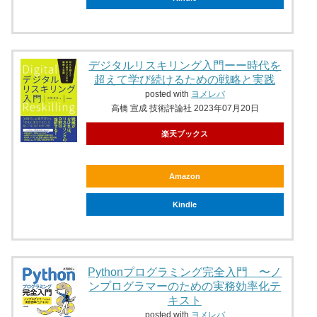
デジタルリスキリング入門ーー時代を
超えて学び続けるための戦略と実践
posted with
ヨメレバ
高橋 宣成 技術評論社 2023年07月20日
楽天ブックス
Amazon
Kindle
Pythonプログラミング完全入門 〜ノ
ンプログラマーのための実務効率化テ
キスト
posted with
ヨメレバ