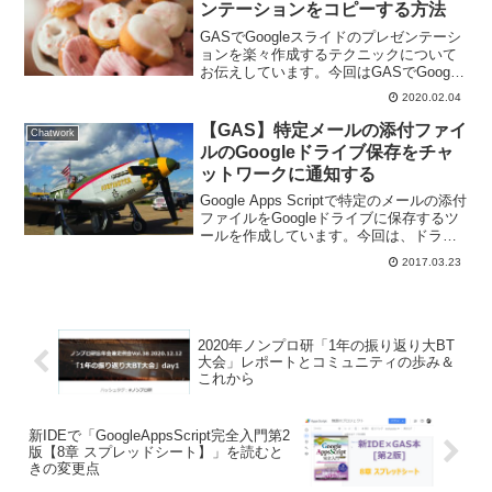
ンテーションをコピーする方法
GASでGoogleスライドのプレゼンテーシ
ョンを楽々作成するテクニックについて
お伝えしています。今回はGASでGoogle
スライドのプレゼンテーションをコピー
2020.02.04
する方法です。Driveサービスを使います
よ。
【GAS】特定メールの添付ファイ
Chatwork
ルのGoogleドライブ保存をチャ
ットワークに通知する
Google Apps Scriptで特定のメールの添付
ファイルをGoogleドライブに保存するツ
ールを作成しています。今回は、ドライ
ブ保存したことをチャットワークに通知
2017.03.23
する方法をお伝えしていきます。
2020年ノンプロ研「1年の振り返り大BT
大会」レポートとコミュニティの歩み＆
これから
新IDEで「GoogleAppsScript完全入門第2
版【8章 スプレッドシート】」を読むと
きの変更点