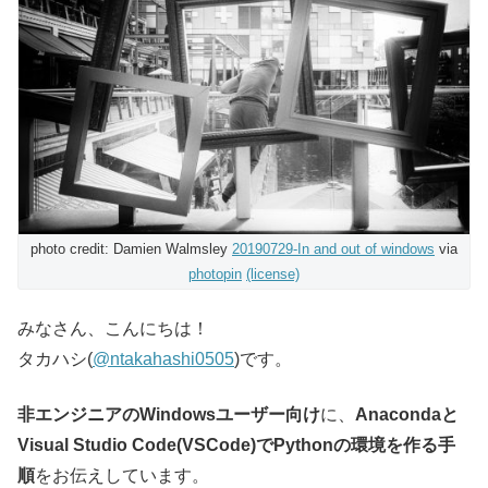
photo credit: Damien Walmsley
20190729-In and out of windows
via
photopin
(license)
みなさん、こんにちは！
タカハシ(
@ntakahashi0505
)です。
非エンジニアのWindowsユーザー向け
に、
Anacondaと
Visual Studio Code(VSCode)でPythonの環境を作る手
順
をお伝えしています。