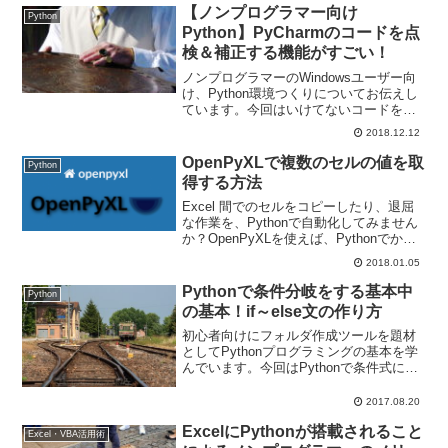
【ノンプログラマー向け
Python
Python】PyCharmのコードを点
検＆補正する機能がすごい！
ノンプログラマーのWindowsユーザー向
け、Python環境つくりについてお伝えし
ています。今回はいけてないコードを発
見して改善してくれるPyCharmのコード
2018.12.12
チェック＆補正機能についてお伝えしま
す。
OpenPyXLで複数のセルの値を取
Python
得する方法
Excel 間でのセルをコピーしたり、退屈
な作業を、Pythonで自動化してみません
か？OpenPyXLを使えば、Pythonでかん
たんにExcel 作業を実現できます。本記
2018.01.05
事では、OpenPyXLで複数のセルの値を
取得する方法をご紹介します！
Pythonで条件分岐をする基本中
Python
の基本！if～else文の作り方
初心者向けにフォルダ作成ツールを題材
としてPythonプログラミングの基本を学
んでいます。今回はPythonで条件式によ
る条件分岐をする基本中の基本、if～else
文を使う方法をお伝えします。
2017.08.20
ExcelにPythonが搭載されること
Excel・VBA活用術