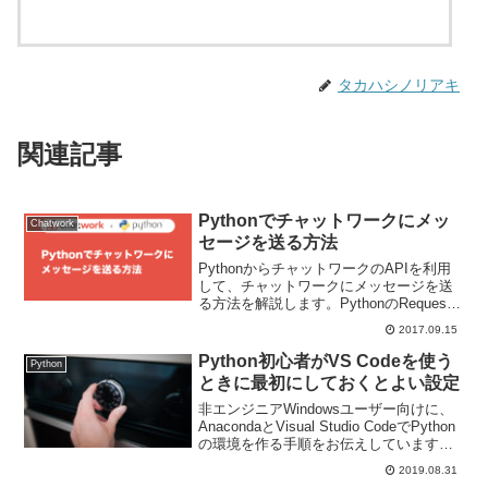
タカハシノリアキ
関連記事
Pythonでチャットワークにメッ
Chatwork
セージを送る方法
PythonからチャットワークのAPIを利用
して、チャットワークにメッセージを送
る方法を解説します。PythonのRequests
というモジュールを使用します。
2017.09.15
Python初心者がVS Codeを使う
Python
ときに最初にしておくとよい設定
非エンジニアWindowsユーザー向けに、
AnacondaとVisual Studio CodeでPython
の環境を作る手順をお伝えしています。
今回は、VS Codeを使うときに最初にし
2019.08.31
ておくとよい設定についてです。