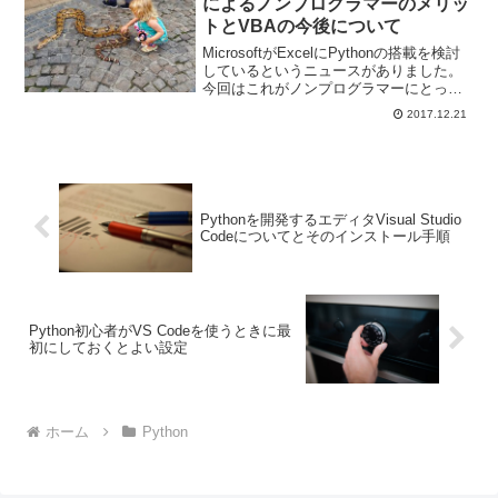
によるノンプログラマーのメリッ
トとVBAの今後について
MicrosoftがExcelにPythonの搭載を検討
しているというニュースがありました。
今回はこれがノンプログラマーにとって
どんなメリットをもたらすのか、また搭
2017.12.21
載後のVBAがどうなるのかについても考
えます。
Pythonを開発するエディタVisual Studio
Codeについてとそのインストール手順
Python初心者がVS Codeを使うときに最
初にしておくとよい設定
ホーム
Python