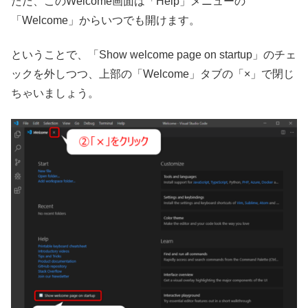
ただ、このWelcome画面は「Help」メニューの
「Welcome」からいつでも開けます。
ということで、「Show welcome page on startup」のチェ
ックを外しつつ、上部の「Welcome」タブの「×」で閉じ
ちゃいましょう。