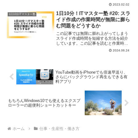
験が時代の流れにマッチしていなかった
2023.02.02
り、年収が市場価値に対して高かったた
め、転職活動が苦戦した。そういう状況
1日10分！ITマスター塾 #20: スラ
1日10分ITマスター塾
をなくすためにゆるい転職活動・コミュ
イド作成の作業時間が無限に膨ら
ニティ参加・副業をオススメしている。
む問題をどうするか
この記事では無限に膨れ上がってしまう
スライド作成時間を短縮する方法を紹介
しています。この記事を読むと作業時間
をコントロールできるようになります
2024.06.24
よ。
YouTube動画をiPhoneでも倍速早送り、
さらにバックグラウンド再生もできる有
料アプリ
もちろんWindows10でも使えるエクスプ
ローラーの超便利ショートカットキー
ホーム
仕事・生産性・働き方