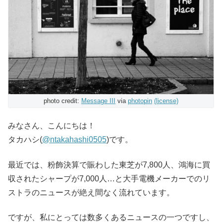
photo credit:
Message III
via
photopin
(license)
みなさん、こんにちは！
タカハシ(
@ntakahashi0505
)です。
最近では、粉飾決算で賑わした東芝が7,800人、鴻海に買
収されたシャープが7,000人…と大手電機メーカーでのリ
ストラのニュースが絶え間なく流れています。
ですが、私にとっては数多くあるニュースの一つですし、