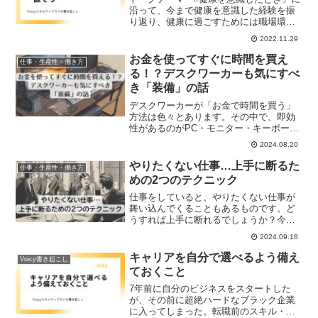
沿って、今まで健康を意識した経験を振
り返り、健康に過ごすためには職場環境
を見直して、当たり前に睡眠がとれて、
2022.11.29
適度なストレッチゾーンで働けているか
どうか考えることが大切というお話をし
お金を使ってすぐに時間を買え
仕事・生産性・働き方
ます。
る！？デスクワーカーも気にすべ
き「装備」の話
デスクワーカーが「お金で時間を買う」
方法は色々とあります。その中で、即効
性があるのがPC・モニター・キーボー
ド・マウスといった「装備」を整えるこ
2024.08.20
と。今回は「お金を使ってすぐに時間を
買える！？デスクワーカーも気にすべき
やりたくない仕事…上手に断るた
仕事・生産性・働き方
「装備」の話」をお伝えします。
めの2つのテクニック
仕事をしていると、やりたくない仕事が
舞い込んでくることもあるものです。ど
うすれば上手に断れるでしょうか？今回
は「やりたくない仕事…上手に断るため
2024.09.18
の2つのテクニック」についてお伝えしま
す。
キャリアを自分で選べるよう備え
Voicy書き起こし
ておくこと
7年前に自分のビジネスをスタートした
が、その前に超絶ハードなブラック企業
に入ってしまった。転職前のスキル・経