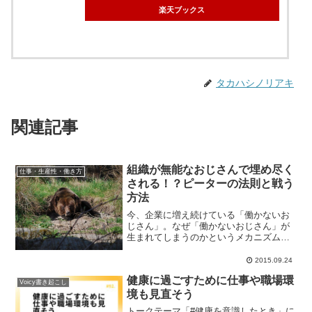
楽天ブックス
タカハシノリアキ
関連記事
組織が無能なおじさんで埋め尽く
仕事・生産性・働き方
される！？ピーターの法則と戦う
方法
今、企業に増え続けている「働かないお
じさん」。なぜ「働かないおじさん」が
生まれてしまうのかというメカニズムで
あるピーターの法則について、またそれ
を避けるための人材配置について考えて
2015.09.24
みたいと思います。
健康に過ごすために仕事や職場環
Voicy書き起こし
境も見直そう
トークテーマ「#健康を意識したとき」に