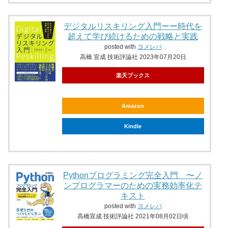
デジタルリスキリング入門ーー時代を
超えて学び続けるための戦略と実践
posted with
ヨメレバ
高橋 宣成 技術評論社 2023年07月20日
楽天ブックス
Amazon
Kindle
Pythonプログラミング完全入門 〜ノ
ンプログラマーのための実務効率化テ
キスト
posted with
ヨメレバ
高橋宣成 技術評論社 2021年08月02日頃