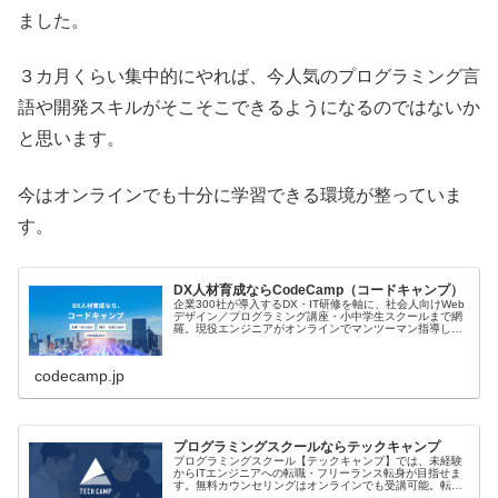
ました。
３カ月くらい集中的にやれば、今人気のプログラミング言
語や開発スキルがそこそこできるようになるのではないか
と思います。
今はオンラインでも十分に学習できる環境が整っていま
す。
DX人材育成ならCodeCamp（コードキャンプ）
企業300社が導入するDX・IT研修を軸に、社会人向けWeb
デザイン／プログラミング講座・小中学生スクールまで網
羅。現役エンジニアがオンラインでマンツーマン指導し、
組織と個人双方のスキルアップを支援します。
codecamp.jp
プログラミングスクールならテックキャンプ
プログラミングスクール【テックキャンプ】では、未経験
からITエンジニアへの転職・フリーランス転身が目指せま
す。無料カウンセリングはオンラインでも受講可能。転
職、案件獲得ができなければ条件に応じてスクール費用を