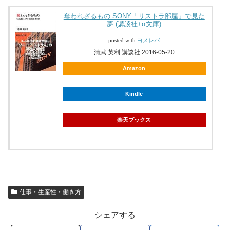
奪われざるもの SONY「リストラ部屋」で見た
夢 (講談社+α文庫)
posted with
ヨメレバ
清武 英利 講談社 2016-05-20
Amazon
Kindle
楽天ブックス
仕事・生産性・働き方
シェアする