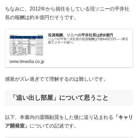
ちなみに、2012年から就任をしている現ソニーの平井社
長の報酬は約８億円だそうです。
役員報酬、ソニーの平井社長は約8億円
ソニーの平井一夫社長の役員報酬は7億9400万円――東京
商工リサーチ調べ。
www.itmedia.co.jp
感覚がズレ過ぎてて理解するのは難しいです。
「追い出し部屋」について思うこと
以下、本書内の退職勧奨をした後に送り込まれる
「キャリ
ア開発室」
についての記述です。