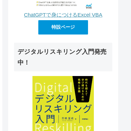
ChatGPTで身につけるExcel VBA
特設ページ
デジタルリスキリング入門発売
中！