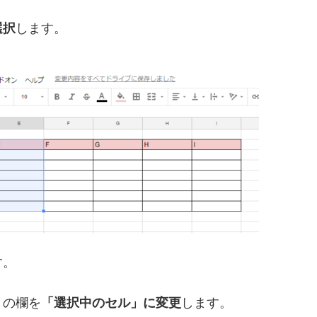
選択
します。
す。
」の欄を
「選択中のセル」に変更
します。