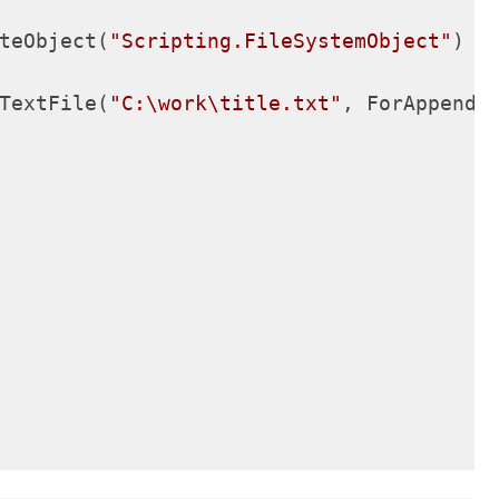
teObject(
"Scripting.FileSystemObject"
)

TextFile(
"C:\work\title.txt"
, ForAppendi