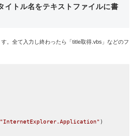
てタイトル名をテキストファイルに書
全て入力し終わったら「title取得.vbs」などのフ
"InternetExplorer.Application"
)
