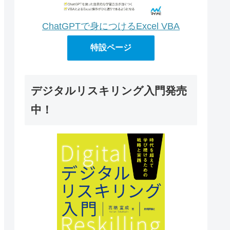
ChatGPTで身につけるExcel VBA
ng, 
True
)

特設ページ
デジタルリスキリング入門発売
中！