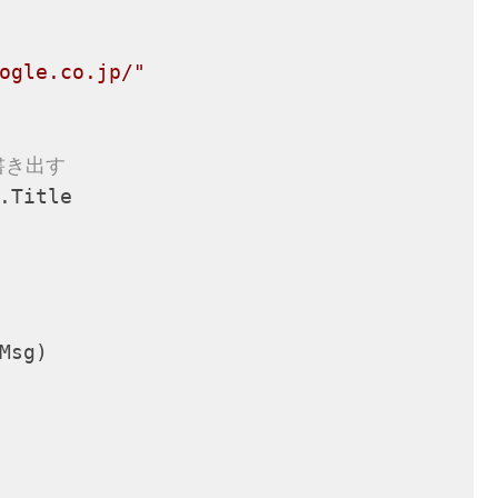
ogle.co.jp/"
書き出す
.Title

Msg)
