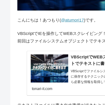
こんにちは！あつもり(
@atumori17
)です。
VBScriptでIEを操作してWEBスクレイピン
前回はファイルシステムオブジェクトでテキ
VBScriptで
トでテキストに書
VBScriptでファ
に保存するテクニック
ら必要な情報を取得し
はできないからです。
tonari-it.com