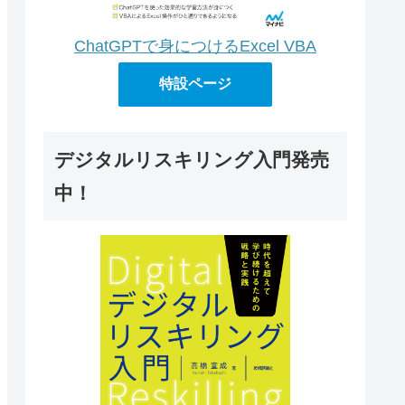
ChatGPTで身につけるExcel VBA
特設ページ
デジタルリスキリング入門発売
中！