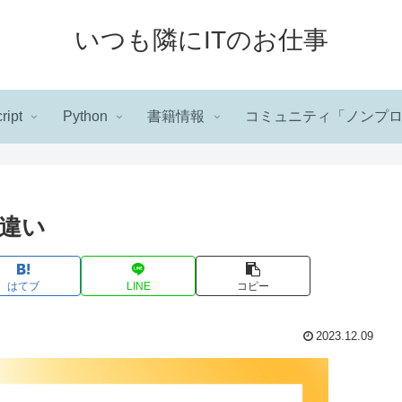
いつも隣にITのお仕事
ript
Python
書籍情報
コミュニティ「ノンプ
違い
はてブ
LINE
コピー
2023.12.09