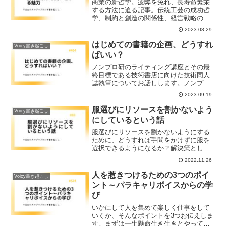
商業の新哲学。疲弊を免れ、長寿命繁栄
する方法に迫る記事。伝統工芸の成功哲
学、制約と創造の関係性、経営戦略の新
たな視点など、中小企業への示唆が豊か
2023.08.29
な記事です。
はじめての書籍の企画、どうすれ
Voicy書き起こし
ばいい？
ノンプロ研のライティング講座とその最
終目標である技術書店に向けた技術同人
誌執筆についてお話しします。ノンプロ
研では学びのアウトプットのために「書
2023.09.19
く」ということをおすすめしています
が、これは慣れないと大変な行為です。
服選びにリソースを割かないよう
Voicy書き起こし
なのでいかにラクに書くか、といったこ
にしているという話
とを中心に最終的には技術同人誌を執筆
できるような知識や技術についてお伝え
服選びにリソースを割かないようにする
する講座となっています。
ために、どうすれば手間をかけずに服を
選択できるようになるか？解決策とし
て、通販を導入した所、店に行ったり、
2022.11.26
試着したりというリソースを省けたとい
う手法を紹介しています。
人を惹きつけるための3つのポイ
Voicy書き起こし
ント～パラキャリボイスからの学
び
いかにして人を集めて楽しく仕事をして
いくか、そんなポイントを3つお伝えしま
す。まずは一生懸命生き生きとやってる