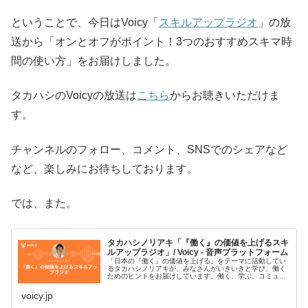
ということで、今日はVoicy「
スキルアップラジオ
」の放
送から「オンとオフがポイント！3つのおすすめスキマ時
間の使い方」をお届けしました。
タカハシのVoicyの放送は
こちら
からお聴きいただけま
す。
チャンネルのフォロー、コメント、SNSでのシェアなど
など、楽しみにお待ちしております。
では、また。
タカハシノリアキ「『働く』の価値を上げるスキ
ルアップラジオ」/ Voicy - 音声プラットフォーム
「日本の『働く』の価値を上げる」をテーマに活動してい
るタカハシノリアキが、みなさんがいきいきと学び、働く
ためのヒントをお届けしています。働く、学ぶ、コミュニ
ティ、AI、プログラミング、デジタルなどがキーワードで
す。#スキルアップラジオ■プ…
voicy.jp