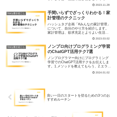
姿を見せるって事です。もう1つはちゃん
2023.11.28
と人を頼るってことです。そして良い仕
事、言い換えるとポリシーを持って仕事
手間いらずでざっくりわかる！家
Voicy書き起こし
をするということです。
計管理のテクニック
ハッシュタグ企画「#みんなの家計管理」
について、自分のやり方を紹介します。
家計管理は、欲求充足とよりよい生活の
創造を目的に、収支のバランスをとるこ
2023.03.02
とです。タカハシの場合は、家計簿は使
わず、スプレッドシートで資金繰り表を
ノンプロ向けプログラミング学習
Voicy書き起こし
作って、ざっくり全体の収支をチェック
のChatGPT活用テク7選
しています。
ノンプログラマー向けにプログラミング
学習でのChatGPT活用テクをお伝えしま
す。1.メソッドを教えてもらう、2.エラー
の解説をしてもらう、3.コメントを追加
2024.01.02
してもらう、4.1行ずつ解説してもらう、
5.違う書き方を教えてもらう、6.問題を作
ってもらう、7.コードをレビューしても
らう これはぜひ保存版にして学習効率
をあげてください。
良い一日のスタートを切るための3つのお
すすめルーチン