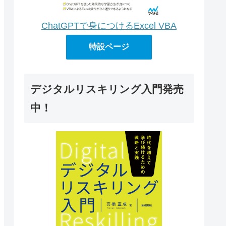
ChatGPTで身につけるExcel VBA
特設ページ
デジタルリスキリング入門発売
中！