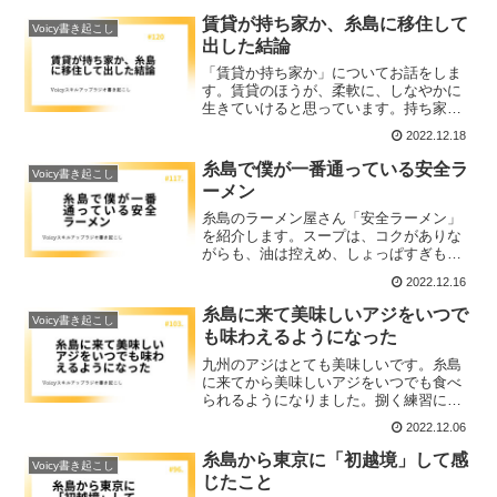
た。
賃貸が持ち家か、糸島に移住して
Voicy書き起こし
出した結論
「賃貸か持ち家か」についてお話をしま
す。賃貸のほうが、柔軟に、しなやかに
生きていけると思っています。持ち家の
ために、変化する生活条件に合わせて移
2022.12.18
り住むとか移動するという選択肢を選べ
ないと、けっこう辛いというのがその理
糸島で僕が一番通っている安全ラ
Voicy書き起こし
由です。
ーメン
糸島のラーメン屋さん「安全ラーメン」
を紹介します。スープは、コクがありな
がらも、油は控えめ、しょっぱすぎもせ
ず、あと味スッキリといった感じで余計
2022.12.16
なことをしないザ・定番といった、とん
こつラーメンです。どのように楽しんで
糸島に来て美味しいアジをいつで
Voicy書き起こし
いるか紹介します。
も味わえるようになった
九州のアジはとても美味しいです。糸島
に来てから美味しいアジをいつでも食べ
られるようになりました。捌く練習にも
なって、食べ方が豊富で年中楽しむこと
2022.12.06
ができます。身を食べたあとは骨せんべ
いにもすることができる2度美味しいお魚
糸島から東京に「初越境」して感
Voicy書き起こし
です。そんなアジの魅力について語りま
じたこと
す。