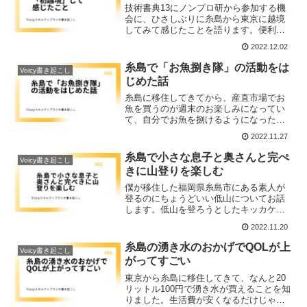
技術書典13にノンプロ研から参加する機
会に、ひさしぶりに糸島から東京に越境
してみて感じたことを語ります。便利さ
を改めて感じたけれど、人混みはやはり
2022.12.02
苦手で、糸島で今発信している内容をな
ぜ東京ではやらなかったのかと不思議な
糸島で「お魚捌き隊」の活動をは
Voicy書き起こし
感覚になりました。
じめた話
糸島に移住してきてから、産直市場でお
魚を買うのが週末のお楽しみになってい
て、自分でお魚を捌けるようになったら
いいなということでSlackチャンネル「お
2022.11.27
魚捌き隊」を開設し、お魚を捌いて糸島
生活を楽しんでいます。
糸島で小さな息子と奥さんと完ぺ
Voicy書き起こし
きに山登りを楽しむ
僕が移住した福岡県糸島市にある素人が
登るのにちょうどいい低山についてお話
します。低山を登ろうとしたキッカケや
登った３つの低山と登った後のお楽しみ
2022.11.20
まで、余すことことなくお伝えします。
糸島の湧き水のおかげでQOLが上
Voicy書き起こし
がってすごい
東京から糸島に移住してきて、なんと20
リットル100円で湧き水が買えることを知
りました。生活費が安くなるだけじゃな