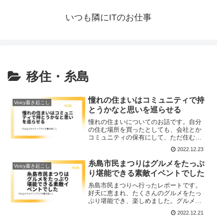
いつも隣にITのお仕事
移住・糸島
憧れの住まいはコミュニティで持
Voicy書き起こし
とうかなと思いを巡らせる
憧れの住まいについてのお話です。自分
の住む場所を買ったとしても、会社とか
コミュニティの保有にして、ただ住むだ
けでなくて、みんなで活用したり、回せ
2022.12.23
るような仕組みにしたいかな～なんてい
うアイデアもあったりします。
糸島市民まつりはグルメをたっぷ
Voicy書き起こし
り堪能できる素敵イベントでした
糸島市民まつりへ行ったレポートです。
好天に恵まれ、たくさんのグルメをたっ
ぷり堪能でき、楽しめました。グルメの
ほかにも気になるイベントがあり、また
2022.12.21
機会があれば是非楽しみたいと思いまし