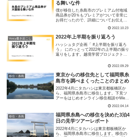
る舞いな件
僕が移住した糸島市のプレミアム付地域
商品券が20％もプレミアがついて非常に
お得だったので、詳細についてお伝えし
ます。紙商品券と電子商品券が発売され
2022.10.23
て、これは糸島市の電子決済導入店舗を
増やす意味でも有効な施策だと思われま
2022年上半期を振り返ろう
Voicy書き起こし
す。
ハッシュタグ企画「 #上半期を振り返ろ
う」 にのっとって2022年の上半期の振り
返りをします。越境学習プロジェクトや
広報活動、Voicy、移住について語りま
す。
2022.09.29
東京からの移住先として福岡県糸
移住・糸島
島市を調べまくったことのまとめ
2022年4月にタカハシは東京都板橋区か
ら、福岡県糸島市に移住します。下見ツ
アーをはじめオンライン移住相談やWeb
サイトで情報収集し「移住先としての糸
2022.04.14
島」が整理できてきました。今回は、東
京からの移住先として福岡県糸島市を調
福岡県糸島への移住を決めた3泊4
移住・糸島
べまくったことのまとめをお送りしま
日の見学ツアーレポート
す。
2022年4月にタカハシは東京都板橋区か
ら、福岡県糸島市に移住します。移住の