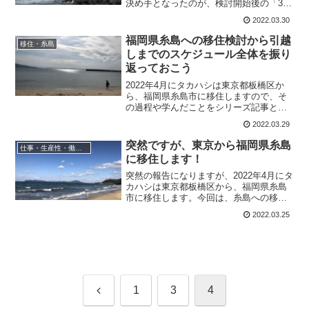
決め手となったのが、検討開始後の「3泊
4日の糸島見学ツアー」でした。というこ
2022.03.30
とで、今回は福岡県糸島への移住を決め
た3泊4日の見学ツアーレポーをお送りし
福岡県糸島への移住検討から引越
移住・糸島
ます。
しまでのスケジュール全体を振り
返っておこう
2022年4月にタカハシは東京都板橋区か
ら、福岡県糸島市に移住しますので、そ
の過程や学んだことをシリーズ記事とし
て残していきます。今回は、糸島への移
2022.03.29
住検討から引越しまでのスケジュール全
体を振り返っておこうと思います。
突然ですが、東京から福岡県糸島
仕事・生産性・働き方
に移住します！
突然の報告になりますが、2022年4月にタ
カハシは東京都板橋区から、福岡県糸島
市に移住します。今回は、糸島への移住
するよ報告ということで、糸島につい
2022.03.25
て、移住を考えたきっかけや検討したこ
とについてお伝えしていきます。
前
1
3
4