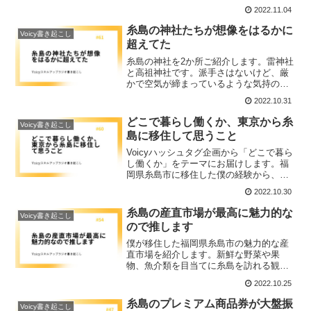
くて、食べ物全般、飲み物全般含めて全
2022.11.04
てQOLが上がってるので、水ってほんと
すごいなと思ったことを語ります。
糸島の神社たちが想像をはるかに
Voicy書き起こし
超えてた
糸島の神社を2か所ご紹介します。雷神社
と高祖神社です。派手さはないけど、厳
かで空気が締まっているような気持のよ
い感覚が味わえたり、神社と一体で生活
2022.10.31
している雰囲気があったりと、それぞれ
にすごくステキな場所でした。
どこで暮らし働くか、東京から糸
Voicy書き起こし
島に移住して思うこと
Voicyハッシュタグ企画から「どこで暮ら
し働くか」をテーマにお届けします。福
岡県糸島市に移住した僕の経験から、ど
こで暮らし働くかを自由に選択できるよ
2022.10.30
うにするために、物理的、心理的制約を
とりのぞく必要性についてお伝えしま
糸島の産直市場が最高に魅力的な
Voicy書き起こし
す。
ので推します
僕が移住した福岡県糸島市の魅力的な産
直市場を紹介します。新鮮な野菜や果
物、魚介類を目当てに糸島を訪れる観光
客も多く、産直市場が糸島の魅力の大き
2022.10.25
な牽引役になっていることがわかりま
す。
糸島のプレミアム商品券が大盤振
Voicy書き起こし