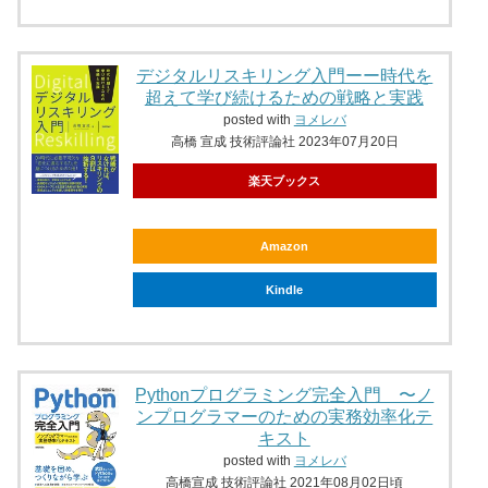
デジタルリスキリング入門ーー時代を
超えて学び続けるための戦略と実践
posted with
ヨメレバ
高橋 宣成 技術評論社 2023年07月20日
楽天ブックス
Amazon
Kindle
Pythonプログラミング完全入門 〜ノ
ンプログラマーのための実務効率化テ
キスト
posted with
ヨメレバ
高橋宣成 技術評論社 2021年08月02日頃