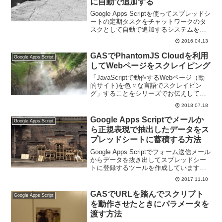
に自動で追加する
Google Apps Scriptを使ってスプレッドシ
ートの定期タスクをチャットワークのタ
スクとして自動で追加するシステムを作
ります。今回はスプレッドシートの毎日
2016.04.13
のタスクについてしぼって実現します。
GASでPhantomJS Cloudを利用
Google Apps Script
してWebページをスクレイピング
「JavaScriptで動作するWebページ（動
的サイト)を色々な言語でスクレイピン
グ」することをシリーズでお伝えしてい
ます。今回はGoogle Apps Scriptと
2018.07.18
PhantomJS Cloudでスクレイピングしま
す！
Google Apps Scriptでメールか
Google Apps Script
ら正規表現で抽出したデータをス
プレッドシートに蓄積する方法
Google Apps Scriptでフォーム送信メール
からデータを抜き出してスプレッドシー
トに登録するツールを作成しています。
今回はメールで取得したデータをスプレ
2017.11.10
ッドシートに蓄積する方法をお伝えしま
す。
GASでURLを踏んでスクリプト
Google Apps Script
を動作させたときにパラメータを
渡す方法