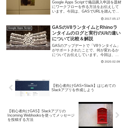
Google Apps Scriptで備品購入申請を題材
にワークフローを作る方法をお伝えして
います。今回は、GASでURLを踏んでス
クリプトを動作させたときにパラメータ
2017.05.17
を渡す方法をお伝えします。
GASのV8ランタイムとRhinoラ
Google Apps Script
ンタイムのログと実行のUIの違い
について比較＆解説
GASのアップデートで「V8ランタイム」
がサポートされたことで、何が変わるか
についてお伝えしています。今回は、
GASのV8ランタイムとRhinoランタイム
2020.02.09
のログと実行のUIの違いについて比較＆
解説をしていきます。
【初心者向けGAS×Slack】はじめての
Slackアプリを作成しよう
【初心者向けGAS】Slackアプリの
Incoming Webhooksを使ってメッセージ
を投稿する方法