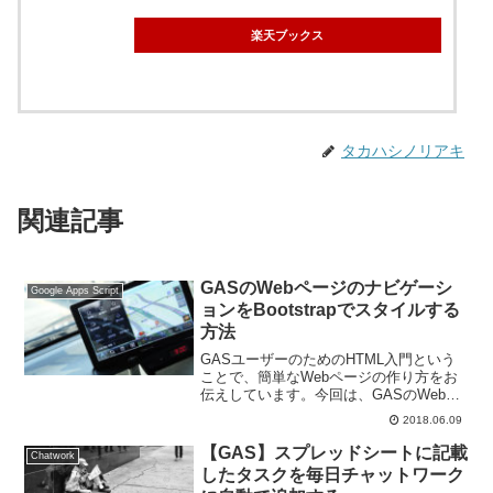
楽天ブックス
タカハシノリアキ
関連記事
GASのWebページのナビゲーシ
Google Apps Script
ョンをBootstrapでスタイルする
方法
GASユーザーのためのHTML入門という
ことで、簡単なWebページの作り方をお
伝えしています。今回は、GASのWebペ
ージのナビゲーション、つまりnavタグ内
2018.06.09
をBootstrapでスタイルする方法です。
【GAS】スプレッドシートに記載
Chatwork
したタスクを毎日チャットワーク