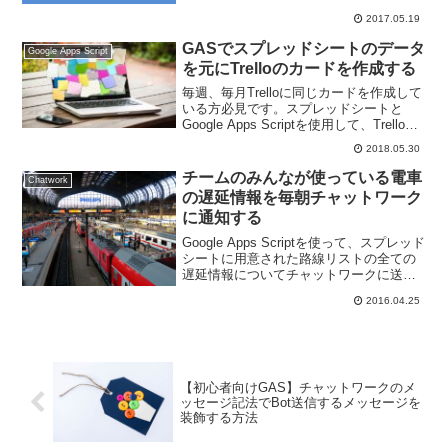
2017.05.19
GASでスプレッドシートのデータ
Google Apps Script
を元にTrelloのカードを作成する
毎週、毎月Trelloに同じカードを作成して
いる方必見です。スプレッドシートと
Google Apps Scriptを使用して、Trelloに
カードを作成するツールを作成します。
2018.05.30
今回は指定のリストにカードを作成しま
す。
チームのみんなが使っている電車
Chatwork
の遅延情報を毎朝チャットワーク
に通知する
Google Apps Scriptを使って、スプレッド
シートに用意された路線リストの全ての
遅延情報についてチャットワークに送る
システムを作っていきます。チーム全員
2016.04.25
の電車遅延情報もまとめて通知できます
ね。
【初心者向けGAS】チャットワークのメ
ッセージ記法でBot送信するメッセージを
装飾する方法