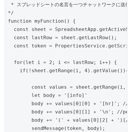
 * スプレッドシートの名言を一つチャットワークに送信する
*/

function myFunction() {

  const sheet = SpreadsheetApp.getActiveSh
  const lastRow = sheet.getLastRow();

  const token = PropertiesService.getScrip
  for(let i = 2; i <= lastRow; i++) {

    if(!sheet.getRange(i, 4).getValue()){ 

        const values = sheet.getRange(i, 1
        let body = '[info]'

        body += values[0][0] + '[hr]'; //m
        body += values[0][1] + '\n'; //pers
        body += '(' + values[0][2] + ')[/i
        sendMessage(token, body);
