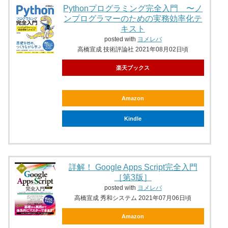
Pythonプログラミング完全入門 〜ノ
ンプログラマーのための実務効率化テ
キスト
posted with
ヨメレバ
高橋宣成 技術評論社 2021年08月02日頃
楽天ブックス
Amazon
Kindle
詳解！ Google Apps Script完全入門
［第3版］
posted with
ヨメレバ
高橋宣成 秀和システム 2021年07月06日頃
Amazon