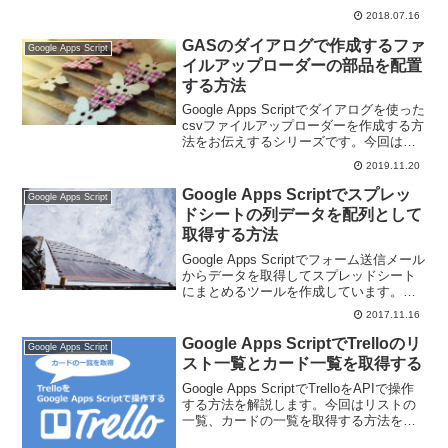
おくと便利です。今回は、Googleフォー
2018.07.16
ムを作成する最も簡単なスクリプトを紹
介します。
GASのダイアログで作成するファ
Google Apps Script
イルアップローダーの部品を配置
する方法
Google Apps Scriptでダイアログを使った
csvファイルアップローダーを作成する方
法をお伝えするシリーズです。今回は、
GASのダイアログで作成するファイルア
2019.11.20
ップローダーの部品を配置する方法で
す。
Google Apps Scriptでスプレッ
Google Apps Script
ドシートの列データを配列として
取得する方法
Google Apps Scriptでフォーム送信メール
からデータを取得してスプレッドシート
にまとめるツールを作成しています。今
回はスプレッドシートの列データを配列
2017.11.16
として取得する方法についてお伝えしま
す。
Google Apps ScriptでTrelloのリ
Google Apps Script
スト一覧とカード一覧を取得する
Google Apps ScriptでTrelloをAPIで操作
する方法を解説します。今回はリストの
一覧、カードの一覧を取得する方法をお
伝えします。