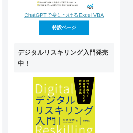
ChatGPTで身につけるExcel VBA
特設ページ
デジタルリスキリング入門発売
中！