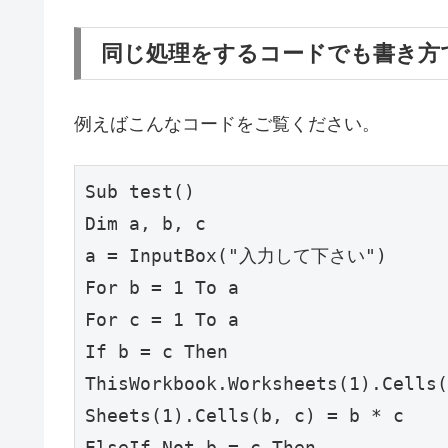
同じ処理をするコードでも書き方
例えばこんなコードをご覧ください。
Sub test()

Dim a, b, c

a = InputBox("入力して下さい")

For b = 1 To a

For c = 1 To a

If b = c Then

ThisWorkbook.Worksheets(1).Cells(
Sheets(1).Cells(b, c) = b * c

ElseIf Not b = c Then
