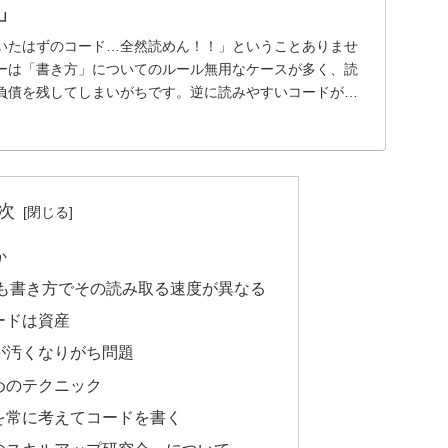
」
いたはずのコード…全然読めん！！」ということありませ
ーは「書き方」についてのルール無用なケースが多く、読
負債を残してしまいがちです。逆に読みやすいコードが書
...
次
か
も書き方でその読み取る速度が異なる
ードは資産
が汚くなりがち問題
めのテクニック
を常に考えてコードを書く