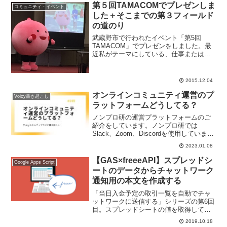
第５回TAMACOMでプレゼンしま
コミュニティ・イベント
した＋そこまでの第３フィールド
の道のり
武蔵野市で行われたイベント「第5回
TAMACOM」でプレゼンをしました。最
近私がテーマにしている、仕事またはブ
ログ以外の「第３のフィールド」に繰り
出してきた道のりも含めて成果をお伝え
したいと思います。
2015.12.04
オンラインコミュニティ運営のプ
Voicy書き起こし
ラットフォームどうしてる？
ノンプロ研の運営プラットフォームのご
紹介をしています。ノンプロ研では
Slack、Zoom、Discordを使用していま
す。Slackはメンバー間のN対Nのコミュ
2023.01.08
ニケーションを容易に行えるようにして
います。Zoomはレコーディングで録画を
【GAS×freeeAPI】スプレッドシ
Google Apps Script
残せるため、オフライン活動からオンラ
ートのデータからチャットワーク
イン活動への移行に有用でした。Discord
通知用の本文を作成する
はチャット、音声、ビデオのコミュニケ
ーションを可能にし、イベントの登録な
「当日入金予定の取引一覧を自動でチャ
しでスムーズにコミュニケーションでき
ットワークに送信する」シリーズの第6回
るため使用しています。
目。スプレッドシートの値を取得して文
字列結合し、チャットワークに通知する
2019.10.18
本文を作成します。