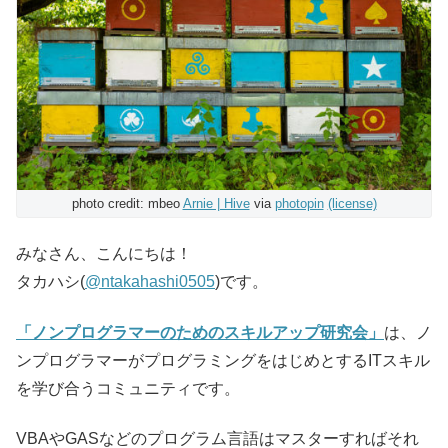
photo credit: mbeo
Arnie | Hive
via
photopin
(license)
みなさん、こんにちは！
タカハシ(
@ntakahashi0505
)です。
「ノンプログラマーのためのスキルアップ研究会」
は、ノ
ンプログラマーがプログラミングをはじめとするITスキル
を学び合うコミュニティです。
VBAやGASなどのプログラム言語はマスターすればそれ