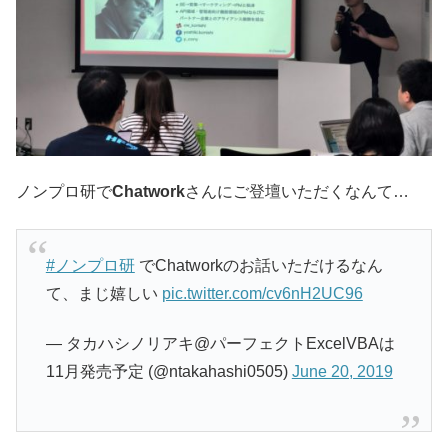
ノンプロ研で
Chatwork
さんにご登壇いただくなんて…
#ノンプロ研
でChatworkのお話いただけるなん
て、まじ嬉しい
pic.twitter.com/cv6nH2UC96
— タカハシノリアキ@パーフェクトExcelVBAは
11月発売予定 (@ntakahashi0505)
June 20, 2019