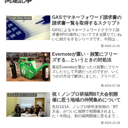
GASでマネーフォワード請求書の
Google Apps Script
請求書一覧を取得するスクリプト
GASによるマネーフォワードクラウド請
求書APIの操作についてできる限りていね
いに紹介をするシリーズです。今回は、
GASでマネーフォワード請求書の請求書
2020.11.01
一覧を取得するスクリプトについてお伝
えしていきます。
Evernoteが重い・頻繁にフリー
WEBサービス・クラウド
ズする…というときの対処法
最近Evernoteが重かったり頻繁にフリー
ズしたりして不調だったのですが、いく
つかの方法で解決しました。フリーズが
起きるようになった私の場合の状況と、
そしてその解消法についてお伝えしてい
2015.07.28
きます。
祝！ノンプロ研福岡BT大会初開
コミュニティ・イベント
催に思う地域の仲間集めについて
先日12/14、ノンプロ研年末恒例の「BT
大会」がついに福岡で初開催されまし
た！今回は、初の福岡開催に至るまでの
道のりや、地域での仲間集めをどう進め
2024.12.18
るかについて考えたいと思います。