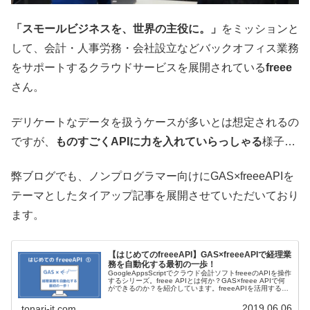
「スモールビジネスを、世界の主役に。」
をミッションと
して、会計・人事労務・会社設立などバックオフィス業務
をサポートするクラウドサービスを展開されている
freee
さん。
デリケートなデータを扱うケースが多いとは想定されるの
ですが、
ものすごくAPIに力を入れていらっしゃる
様子…
弊ブログでも、ノンプログラマー向けにGAS×freeeAPIを
テーマとしたタイアップ記事を展開させていただいており
ます。
【はじめてのfreeeAPI】GAS×freeeAPIで経理業
務を自動化する最初の一歩！
GoogleAppsScriptでクラウド会計ソフトfreeeのAPIを操作
するシリーズ。freee APIとは何か？GAS×freee APIで何
ができるのか？を紹介しています。freeeAPIを活用するこ
とで手作業の自動化・外部アプリケーションとの連携が可
能になります。
2019.06.06
tonari-it.com