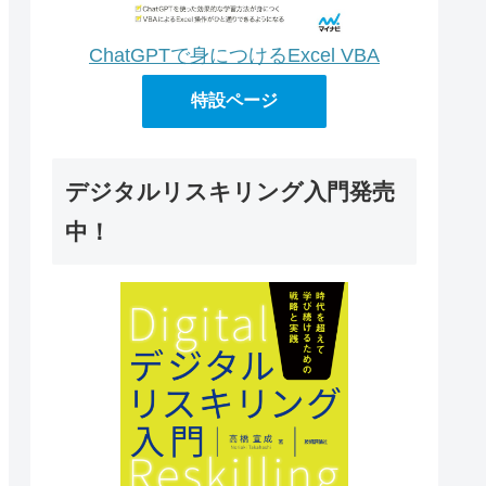
ChatGPTで身につけるExcel VBA
特設ページ
デジタルリスキリング入門発売
中！