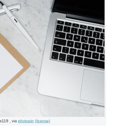
us119
.
via
photopin
(license)