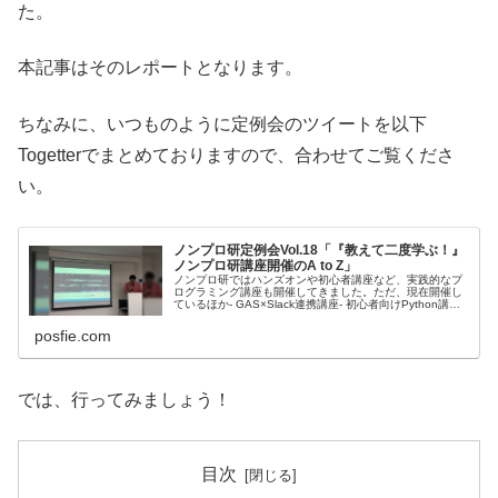
た。
本記事はそのレポートとなります。
ちなみに、いつものように定例会のツイートを以下
Togetterでまとめておりますので、合わせてご覧くださ
い。
ノンプロ研定例会Vol.18「『教えて二度学ぶ！』
ノンプロ研講座開催のA to Z」
ノンプロ研ではハンズオンや初心者講座など、実践的なプ
ログラミング講座も開催してきました。ただ、現在開催し
ているほか- GAS×Slack連携講座- 初心者向けPython講座-
中級者向けGAS・VBA講座- 初心者向けGAS・VBA講座
第...
posfie.com
では、行ってみましょう！
目次