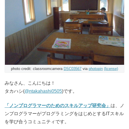
photo credit: classroomcamera
DSC03567
via
photopin
(license)
みなさん、こんにちは！
タカハシ(
@ntakahashi0505
)です。
「ノンプログラマーのためのスキルアップ研究会」
は、ノ
ンプログラマーがプログラミングをはじめとするITスキル
を学び合うコミュニティです。