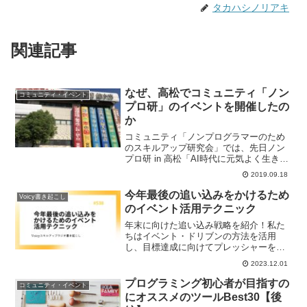
タカハシノリアキ
関連記事
なぜ、高松でコミュニティ「ノン
コミュニティ・イベント
プロ研」のイベントを開催したの
か
コミュニティ「ノンプログラマーのため
のスキルアップ研究会」では、先日ノン
プロ研 in 高松「AI時代に元気よく生き残
るためのプログラミングとその身につけ
2019.09.18
方」というイベントを開催しました。本
記事はそのレポートです。
今年最後の追い込みをかけるため
Voicy書き起こし
のイベント活用テクニック
年末に向けた追い込み戦略を紹介！私た
ちはイベント・ドリブンの方法を活用
し、目標達成に向けてプレッシャーをか
けています。この戦術は、成長と進歩に
2023.12.01
役立つことが証明されています。
プログラミング初心者が目指すの
コミュニティ・イベント
にオススメのツールBest30【後