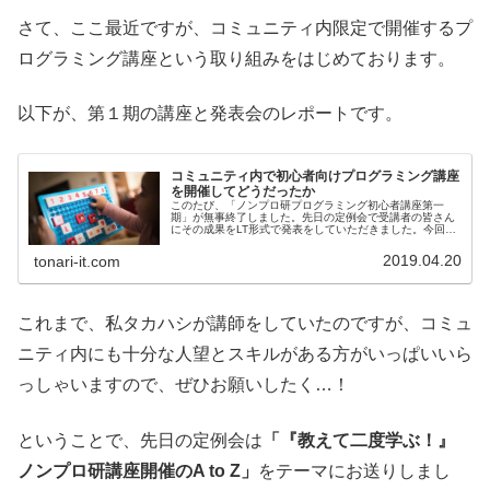
さて、ここ最近ですが、コミュニティ内限定で開催するプ
ログラミング講座という取り組みをはじめております。
以下が、第１期の講座と発表会のレポートです。
コミュニティ内で初心者向けプログラミング講座
を開催してどうだったか
このたび、「ノンプロ研プログラミング初心者講座第一
期」が無事終了しました。先日の定例会で受講者の皆さん
にその成果をLT形式で発表をしていただきました。今回は
その発表会を受けてのレポートをお送りします。
2019.04.20
tonari-it.com
これまで、私タカハシが講師をしていたのですが、コミュ
ニティ内にも十分な人望とスキルがある方がいっぱいいら
っしゃいますので、ぜひお願いしたく…！
ということで、先日の定例会は
「『教えて二度学ぶ！』
ノンプロ研講座開催のA to Z」
をテーマにお送りしまし