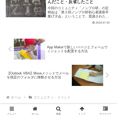
んだこと・反省したこと
今回のコミュニティ「ノンプロ研」の定
例会は「第２回ノンプロ研初心者講座卒
業LT大会」ということで、受講された皆
さんに、その成果を発表いただきまし
2019.07.30
た。LT大会のレポートと講座全体の振り
返りについて書いています。
App Makerで新しいページとフォームウ
ィジェットを配置する方法
【Outlook VBA】Moveメソッドでメール
を指定のフォルダに移動させる方法
ホーム
コミュニティ・イベント
メニュー
ホーム
検索
トップ
サイドバー