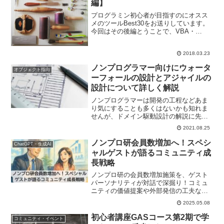
編】
プログラミン初心者が目指すのにオスス
メのツールBest30をお送りしています。
今回はその後編とうことで、VBA・
GAS・Pythonのよりバラエティに富んだ
残り19のツールを紹介していきますね。
2018.03.23
ノンプログラマー向けにウォータ
オブジェクト指向
ーフォールの設計とアジャイルの
設計について詳しく解説
ノンプログラマーは開発の工程などあま
り気にすることも多くはないかも知れま
せんが、ドメイン駆動設計の解説に先駆
けまして、本記事ではウォーターフォー
2021.08.25
ルの設計とアジャイルの設計について詳
しく解説します。
ノンプロ研会員数増加へ！スペシ
ChatGPT・生成AI
ャルゲストが語るコミュニティ成
長戦略
ノンプロ研の会員数増加施策を、ゲスト
パーソナリティが対話で深掘り！コミュ
ニティの価値提案や外部発信の工夫など
実践的なアドバイスの数々…そしてパー
2025.05.08
ソナリティの主は？
初心者講座GASコース第2期で学
コミュニティ・イベント