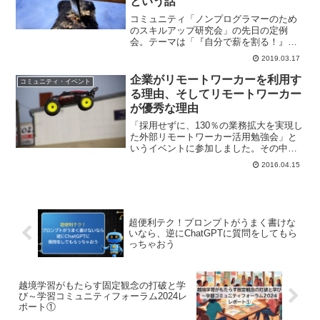
という話
れは、生成AIが出力するもっともらしい
ウソのことをハルシネーションといいま
コミュニティ「ノンプログラマーのため
す。
のスキルアップ研究会」の先日の定例
会。テーマは「『自分で薪を割る！』コ
ミュニティ活用術」。今回は、ちょっと
2019.03.17
感動すら覚えたその開催レポートをお送
りしていきます。
企業がリモートワーカーを利用す
コミュニティ・イベント
る理由、そしてリモートワーカー
が優秀な理由
「採用せずに、130％の業務拡大を実現し
た外部リモートワーカー活用勉強会」と
いうイベントに参加しました。その中か
ら企業がリモートワーカーを利用する理
2016.04.15
由、リモートワーカーが優秀な理由につ
いて書いています。
超便利テク！プロンプトがうまく書けな
いなら、逆にChatGPTに質問をしてもら
っちゃおう
越境学習がもたらす固定観念の打破と学
び～学習コミュニティフォーラム2024レ
ポート①