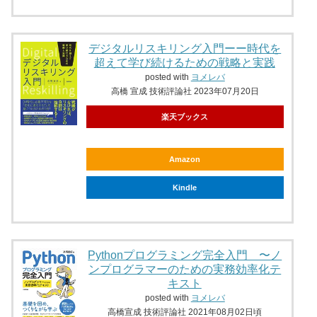
デジタルリスキリング入門ーー時代を
超えて学び続けるための戦略と実践
posted with
ヨメレバ
高橋 宣成 技術評論社 2023年07月20日
楽天ブックス
Amazon
Kindle
Pythonプログラミング完全入門 〜ノ
ンプログラマーのための実務効率化テ
キスト
posted with
ヨメレバ
高橋宣成 技術評論社 2021年08月02日頃