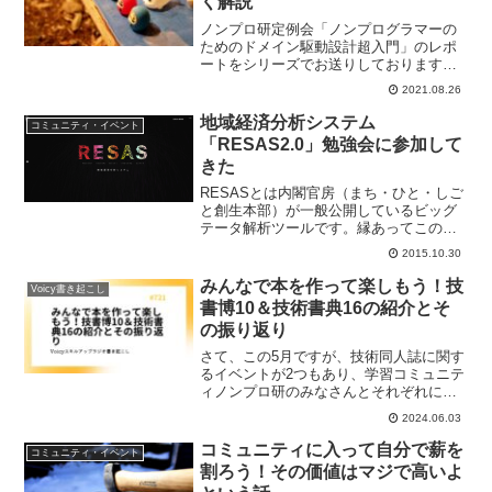
く解説
ノンプロ研定例会「ノンプログラマーの
ためのドメイン駆動設計超入門」のレポ
ートをシリーズでお送りしております。
今回はノンプログラマー向けにオブジェ
2021.08.26
クト指向とその難しさについて詳しく解
説します。
地域経済分析システム
コミュニティ・イベント
「RESAS2.0」勉強会に参加して
きた
RESASとは内閣官房（まち・ひと・しご
と創生本部）が一般公開しているビッグ
テータ解析ツールです。縁あってこの
RESASについての勉強に参加することが
2015.10.30
できましたので、そのレポートをお伝え
します。
みんなで本を作って楽しもう！技
Voicy書き起こし
書博10＆技術書典16の紹介とそ
の振り返り
さて、この5月ですが、技術同人誌に関す
るイベントが2つもあり、学習コミュニテ
ィノンプロ研のみなさんとそれぞれに参
加して楽しんできました。今日はその2つ
2024.06.03
のイベントの参加レポートをお送りしま
す。ChatGPTなどのチャットAIサービ
コミュニティに入って自分で薪を
コミュニティ・イベント
ス、これが広く使われるようになってか
割ろう！その価値はマジで高いよ
ら、よく目にする単語だと思います。そ