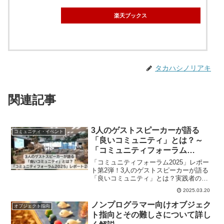
楽天ブックス
タカハシノリアキ
関連記事
3人のゲストスピーカーが語る
コミュニティ・イベント
「良いコミュニティ」とは？～
「コミュニティフォーラム
2025」レポート②
「コミュニティフォーラム2025」レポー
ト第2弾！3人のゲストスピーカーが語る
「良いコミュニティ」とは？実践者の視
点から学ぶ、コミュニティ、そしてつな
2025.03.20
がりのデザインやコミュニケーションの
可能性を深掘りします。
ノンプログラマー向けオブジェク
オブジェクト指向
ト指向とその難しさについて詳し