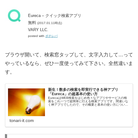
Eureca – クイック検索アプリ
無料
(2017.01.11時点)
VARY LLC.
posted with
ポチレバ
ブラウザ開いて、検索窓タップして、文字入力して…って
やっているなら、ぜひ一度使ってみて下さい。全然違いま
す。
新生！数多の検索を即実行できる神アプリ
「Eureca」の超基本の使い方
EurecaはWEB検索をはじめ色々なアプリやサービスの検
索をこれ一つで超簡単に行える検索アプリです。間違いな
く神アプリでしたので、その概要と基本の使い方について
紹介をしたいと思います！
tonari-it.com