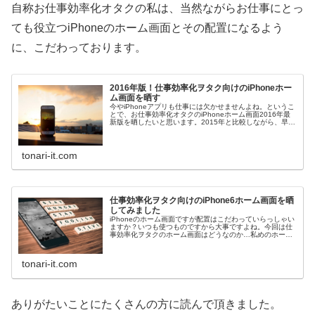
自称お仕事効率化オタクの私は、当然ながらお仕事にとっ
ても役立つiPhoneのホーム画面とその配置になるよう
に、こだわっております。
2016年版！仕事効率化ヲタク向けのiPhoneホー
ム画面を晒す
今やiPhoneアプリも仕事には欠かせませんよね。というこ
とで、お仕事効率化オタクのiPhoneホーム画面2016年最
新版を晒したいと思います。2015年と比較しながら、早速
紹介していきましょう！
tonari-it.com
仕事効率化ヲタク向けのiPhone6ホーム画面を晒
してみました
iPhoneのホーム画面ですが配置はこだわっていらっしゃい
ますか？いつも使つものですから大事ですよね。今回は仕
事効率化ヲタクのホーム画面はどうなのか…私めのホーム
画面を公開していきたいと思います！
tonari-it.com
ありがたいことにたくさんの方に読んで頂きました。