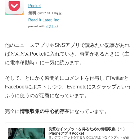
Pocket
無料
(2017.01.11時点)
Read It Later, Inc
posted with
ポチレバ
他のニュースアプリやSNSアプリで読みたい記事があれ
ばどんどんPocketに入れていき、時間があるときに（主
に電車移動時）に一気に読みます。
そして、とにかく瞬間的にコメントを付与してTwitterと
Facebookにポストしつつ、Evernoteにスクラップという
ふうに使うのが定番になっています。
完全に
情報収集の中心的存在
になっています。
良質なインプットを得るための情報収集（１）
iPhoneアプリPocket
良いアウトプットをするためにどのようなインプットが必