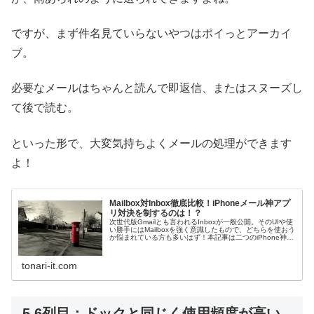
ですが、まず件名見ていらないやつはポイっとアーカイ
ブ。
必要なメールはちゃんと読んで即返信、またはスヌーズし
て後で読む。
といった形で、大変気持ちよくメールの処理ができます
よ！
Mailbox対Inbox徹底比較！iPhoneメール神アプ
リ対決を制するのは！？
次世代版Gmailとも言われるInboxが一般公開。そのUIや使
い勝手にはMailboxを強く意識したもので、どちらを使おう
か悩まれている方も多いはず！本記事は二つのiPhone神メ
ールアプリを徹底比較します。
tonari-it.com
5,6列目：ドックと同じく使用頻度が高い