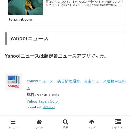
要なのかについて、またPocketを中心としたiPhoneアプリ
を活用して良質なインプットを得る情報収集の仕組みにつ
いてお伝えしていきたいと思います。
tonari-it.com
Yahoo!ニュース
Yahoo!ニュースは超定番ニュースアプリ
ですね。
Yahoo!ニュース 防災情報通知、災害ニュース速報を無料
で
無料
(2017.01.11時点)
Yahoo Japan Corp.
posted with
ポチレバ
実は最近までSmartNewsがこのポジションにいたのです
メニュー
ホーム
検索
トップ
サイドバー