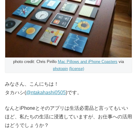
photo credit: Chris Pirillo
Mac Pillows and iPhone Coasters
via
photopin
(license)
みなさん、こんにちは！
タカハシ(
@ntakahashi0505
)です。
なんとiPhoneとそのアプリは生活必需品と言ってもいい
ほど、私たちの生活に浸透していますが、お仕事への活用
はどうでしょうか？